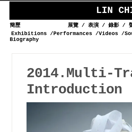
LIN C
簡歷
展覽
/
表演
/
錄影
/
Exhibitions
/
Performances
/
Videos
/
So
Biography
2014.Multi-Tr
Introduction