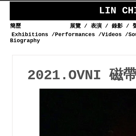
LIN C
簡歷
展覽
/
表演
/
錄影
/
Exhibitions
/
Performances
/
Videos
/
So
Biography
2021.OVNI 磁