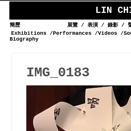
LIN C
簡歷
展覽
/
表演
/
錄影
/
Exhibitions
/
Performances
/
Videos
/
So
Biography
IMG_0183